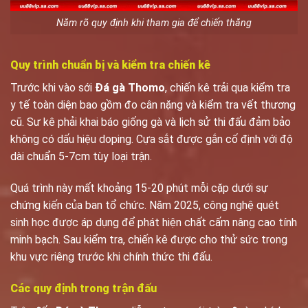
Nắm rõ quy định khi tham gia để chiến thắng
Quy trình chuẩn bị và kiểm tra chiến kê
Trước khi vào sới
Đá gà Thomo
, chiến kê trải qua kiểm tra
y tế toàn diện bao gồm đo cân nặng và kiểm tra vết thương
cũ. Sư kê phải khai báo giống gà và lịch sử thi đấu đảm bảo
không có dấu hiệu doping.
Cựa sắt được gắn cố định với độ
dài chuẩn 5-7cm tùy loại trận.
Quá trình này mất khoảng 15-20 phút mỗi cặp dưới sự
chứng kiến của ban tổ chức.
Năm 2025, công nghệ quét
sinh học được áp dụng để phát hiện chất cấm nâng cao tính
minh bạch
.
Sau kiểm tra, chiến kê được cho thử sức trong
khu vực riêng trước khi chính thức thi đấu.
Các quy định trong trận đấu