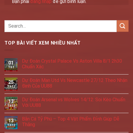
Bạn phải
đăng nhập
để gửi bình luận.
TOP BÀI VIẾT XEM NHIỀU NHẤT
Dự Đoán Crystal Palace Vs Aston Villa 8/1 2h30
01
Chuẩn Xác
Th1
Dự Đoán Man Utd Vs Newcastle 27/12 Theo Nhận
25
Định Của UU88
Th12
Dự Đoán Arsenal vs Wolves 14/12: Soi Kèo Chuẩn
13
Với UU88
Th12
Bắn Cá Tỷ Phú – Top 4 Vật Phẩm Đỉnh Giúp Dễ
13
Thắng
Th12