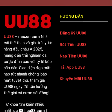
HƯỚNG DẪN
Đăng Ký UU88
UU88
–
nas.cn.com
Nhà
cái thể thao và giải trí uy tín
Rút Tiền UU88
hàng đầu châu Á 2025,
mang đến trải nghiệm cá
Nạp Tiền UU88
cược đỉnh cao với tỷ lệ kèo
Tải App UU88
hấp dẫn. Giao diện đẹp mắt,
nạp rút nhanh chóng, bảo
Khuyến Mãi UU88
mật tuyệt đối, tham gia
UU88 ngay để tận hưởng
thế giới cá cược sôi động!
Từ khóa tìm kiếm nhiều
nhất:
uu 88
|
uu88 com
|