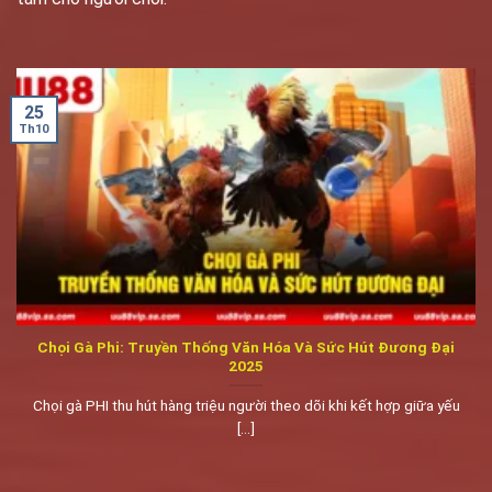
25
Th10
Chọi Gà Phi: Truyền Thống Văn Hóa Và Sức Hút Đương Đại
2025
Chọi gà PHI thu hút hàng triệu người theo dõi khi kết hợp giữa yếu
[...]