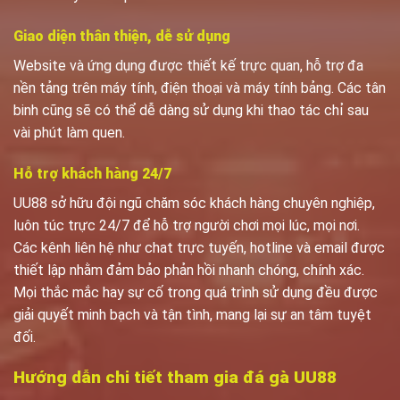
Giao diện thân thiện, dễ sử dụng
Website và ứng dụng được thiết kế trực quan, hỗ trợ đa
nền tảng trên máy tính, điện thoại và máy tính bảng. Các tân
binh cũng sẽ có thể dễ dàng sử dụng khi thao tác chỉ sau
vài phút làm quen.
Hỗ trợ khách hàng 24/7
UU88 sở hữu đội ngũ chăm sóc khách hàng chuyên nghiệp,
luôn túc trực 24/7 để hỗ trợ người chơi mọi lúc, mọi nơi.
Các kênh liên hệ như chat trực tuyến, hotline và email được
thiết lập nhằm đảm bảo phản hồi nhanh chóng, chính xác.
Mọi thắc mắc hay sự cố trong quá trình sử dụng đều được
giải quyết minh bạch và tận tình, mang lại sự an tâm tuyệt
đối.
Hướng dẫn chi tiết tham gia đá gà UU88