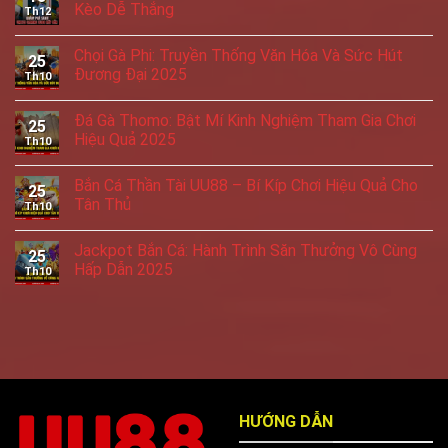
Kèo Dễ Thắng
Th12
Chọi Gà Phi: Truyền Thống Văn Hóa Và Sức Hút
25
Đương Đại 2025
Th10
Đá Gà Thomo: Bật Mí Kinh Nghiệm Tham Gia Chơi
25
Hiệu Quả 2025
Th10
Bắn Cá Thần Tài UU88 – Bí Kíp Chơi Hiệu Quả Cho
25
Tân Thủ
Th10
Jackpot Bắn Cá: Hành Trình Săn Thưởng Vô Cùng
25
Hấp Dẫn 2025
Th10
HƯỚNG DẪN