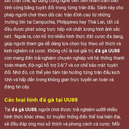
sát chặt chẽ, áp dụng công nghệ tiên tiến nhằm đảm bảo
tính công bằng tuyệt đối trong từng trận đấu. Sảnh này cho
phép người chơi theo dõi các trận đỉnh cao từ những
trường lớn tại Campuchia, Philippines hay Thái Lan, tất cả
đều được phát sóng trực tiếp với chất lượng hình ảnh sắc
nét. Ngoài ra, còn hỗ trợ nhiều hình thức đặt cược đa dạng,
giúp người tham gia dễ dàng lựa chọn tùy theo sở thích và
kinh nghiệm cá cược. Không chỉ là nơi giải trí,
đá gà UU88
còn mang đến trải nghiệm chuyên nghiệp với hệ thống thanh
toán nhanh, đội ngũ hỗ trợ 24/7 và cơ chế bảo mật tuyệt
đối. Nhờ đó, có thể yên tâm tận hưởng từng trận đấu kịch
tính và hấp dẫn trong không gian trực tuyến an toàn và
đáng tin cậy.
Các loại hình đá gà tại UU88
Tại
đá gà UU88
, người chơi được trải nghiệm
uu88
nhiều
hình thức khác nhau, từ truyền thống đến thể loại hiện đại,
sẽ đều đáp ứng mọi sở thích và phong cách cá cược. Mỗi