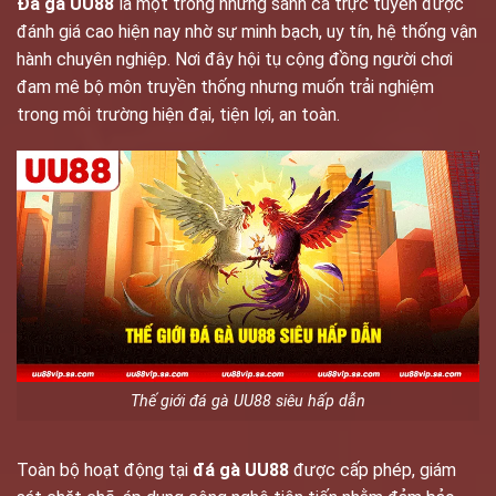
Đá gà UU88
là một trong những sảnh cá trực tuyến được
đánh giá cao hiện nay nhờ sự minh bạch, uy tín, hệ thống vận
hành chuyên nghiệp. Nơi đây hội tụ cộng đồng người chơi
đam mê bộ môn truyền thống nhưng muốn trải nghiệm
trong môi trường hiện đại, tiện lợi, an toàn.
Thế giới đá gà UU88 siêu hấp dẫn
Toàn bộ hoạt động tại
đá gà UU88
được cấp phép, giám