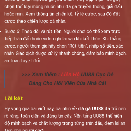
chọn thể loại mong muốn như đá gà truyền thống, giải đấu
hoặc mini. Xem thông tin chiến kê, tỷ lệ cược, sau đó đặt
cược theo chiến lược cá nhân.
Bước 6: Theo dõi và rút tiền. Người chơi có thể xem trực
tiếp trận đấu hoặc video ghi lại sau khi kết thúc. Khi thắng
cược, người tham gia hãy chọn “Rút tiền”, nhập số tiền, xác
nhận. Giao dịch được xử lý nhanh chóng, đảm bảo minh bạch,
an toàn tuyệt đối.
>>> Xem thêm :
Liên Hệ
UU88 Cực Dễ
Dàng Cho Hội Viên Của Nhà Cái
Lời kết
Hy vọng qua bài viết này, cái nhìn về
đá gà UU88
đã trở nên
rõ ràng, toàn diện và đáng tin cậy. Nền tảng UU88 thể hiện
độ minh bạch và chất lượng trong từng trận đấu, đem lại an
tâm cho người chơi.